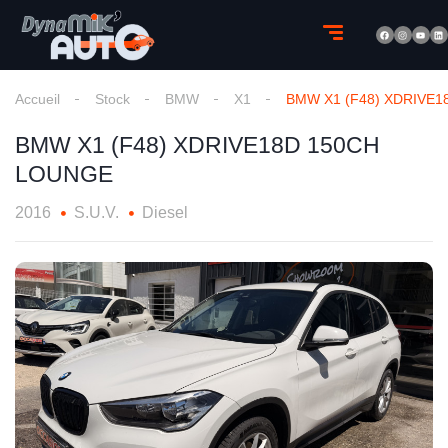
Accueil
Stock
BMW
X1
BMW X1 (F48) XDRIVE
BMW X1 (F48) XDRIVE18D 150CH
LOUNGE
2016
S.U.V.
Diesel