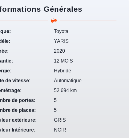
formations Générales
que:
Toyota
èle:
YARIS
née:
2020
antie:
12 MOIS
rgie:
Hybride
te de vitesse:
Automatique
ométrage:
52 694 km
bre de portes:
5
bre de places:
5
leur extérieure:
GRIS
leur Intérieure:
NOIR