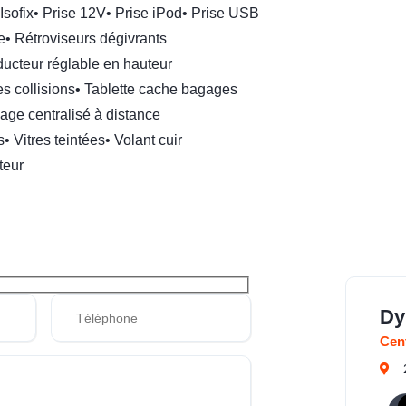
Isofix
•
Prise 12V
•
Prise iPod
•
Prise USB
e
•
Rétroviseurs dégivrants
ucteur réglable en hauteur
s collisions
•
Tablette cache bagages
lage centralisé à distance
s
•
Vitres teintées
•
Volant cuir
teur
Dy
Cen