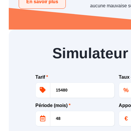
En savoir plus
aucune mauvaise su
Simulateur
Tarif
*
Taux 
%
Période (mois)
*
Appo
€