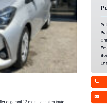
P
Pui
Pui
Crit
Emi
Boi
Éne
er et garanti 12 mois – achat en toute