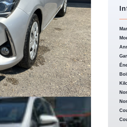
In
Mar
Mod
An
Gar
Éne
Boi
Kil
Nom
Nom
Cou
Cou