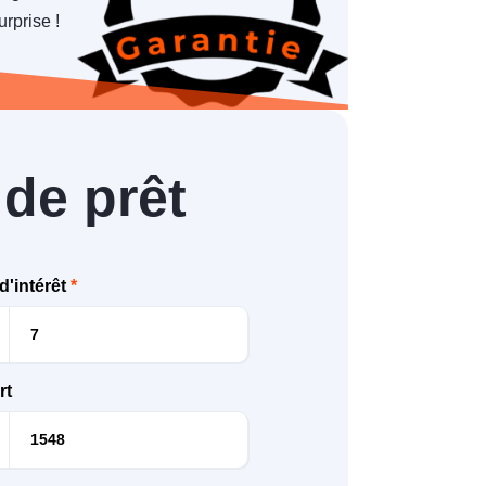
rprise !
 de prêt
d'intérêt
*
rt