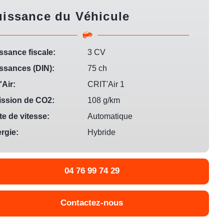
uissance du Véhicule
ssance fiscale:
3 CV
ssances (DIN):
75 ch
'Air:
CRIT'Air 1
ssion de CO2:
108 g/km
te de vitesse:
Automatique
rgie:
Hybride
04 76 99 74 29
Contactez-nous