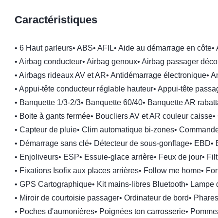
Caractéristiques
•
6 Haut parleurs
•
ABS
•
AFIL
•
Aide au démarrage en côte
•
•
Airbag conducteur
•
Airbag genoux
•
Airbag passager déco
•
Airbags rideaux AV et AR
•
Antidémarrage électronique
•
An
•
Appui-tête conducteur réglable hauteur
•
Appui-tête passa
•
Banquette 1/3-2/3
•
Banquette 60/40
•
Banquette AR rabatt
•
Boite à gants fermée
•
Boucliers AV et AR couleur caisse
•
•
Capteur de pluie
•
Clim automatique bi-zones
•
Commandes
•
Démarrage sans clé
•
Détecteur de sous-gonflage
•
EBD
•
•
Enjoliveurs
•
ESP
•
Essuie-glace arrière
•
Feux de jour
•
Fil
•
Fixations Isofix aux places arrières
•
Follow me home
•
Fon
•
GPS Cartographique
•
Kit mains-libres Bluetooth
•
Lampe d
•
Miroir de courtoisie passager
•
Ordinateur de bord
•
Phares 
•
Poches d'aumonières
•
Poignées ton carrosserie
•
Pommeau