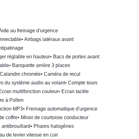
Aide au freinage d'urgence
nnectable
•
Airbags latéraux avant
tipatinage
ger réglable en hauteur
•
Bacs de portes avant
able
•
Banquette arrière 3 places
Calandre chromée
•
Caméra de recul
 du système audio au volant
•
Compte tours
Ecran multifonction couleur
•
Ecran tactile
tre à Pollen
ction MP3
•
Freinage automatique d'urgence
e coffre
•
Miroir de courtoisie conducteur
antibrouillard
•
Phares halogènes
 de levier vitesse en cuir