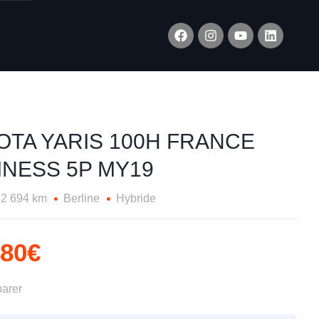
OTA YARIS 100H FRANCE
INESS 5P MY19
52 694 km
Berline
Hybride
480€
arer