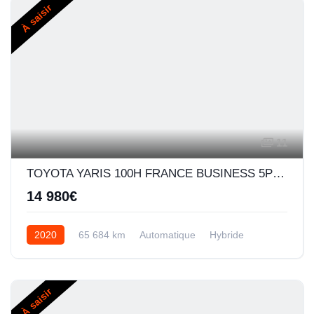
À saisir
11
TOYOTA YARIS 100H FRANCE BUSINESS 5P MY19
14 980€
2020
65 684 km
Automatique
Hybride
À saisir