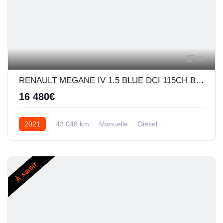
11
RENAULT MEGANE IV 1.5 BLUE DCI 115CH BUSINESS -21N
16 480€
2021
43 048 km
Manuelle
Diesel
À saisir