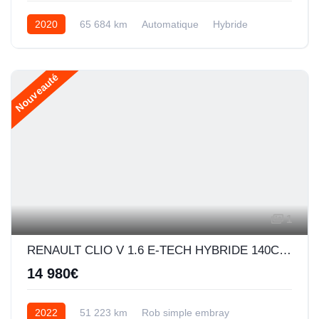
2020
65 684 km
Automatique
Hybride
Nouveauté
1
RENAULT CLIO V 1.6 E-TECH HYBRIDE 140CH BUSINESS -21N
14 980€
2022
51 223 km
Rob simple embray