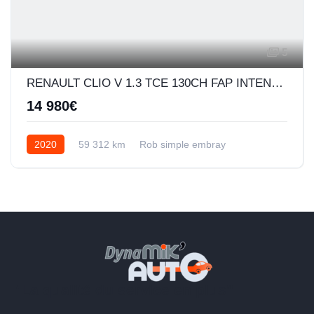
5
RENAULT CLIO V 1.3 TCE 130CH FAP INTENS EDC
14 980€
2020
59 312 km
Rob simple embray
Essence
"La qualité du service en plus"