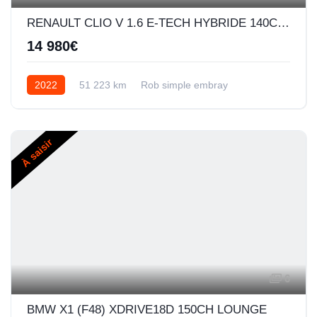
RENAULT CLIO V 1.6 E-TECH HYBRIDE 140CH BUSINESS -21N
14 980€
2022
51 223 km
Rob simple embray
Hybride
À saisir
6
BMW X1 (F48) XDRIVE18D 150CH LOUNGE