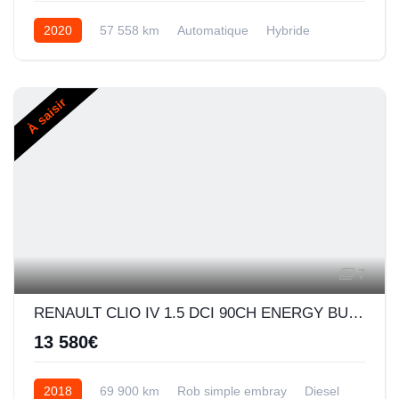
2020
57 558 km
Automatique
Hybride
À saisir
7
RENAULT CLIO IV 1.5 DCI 90CH ENERGY BUSINESS EDC 5P
13 580€
2018
69 900 km
Rob simple embray
Diesel