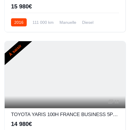
15 980€
2016
111 000 km
Manuelle
Diesel
À saisir
12
TOYOTA YARIS 100H FRANCE BUSINESS 5P MY19
14 980€