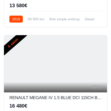
13 580€
2018
69 900 km
Rob simple embray
Diesel
À saisir
11
RENAULT MEGANE IV 1.5 BLUE DCI 115CH BUSINESS -21N
16 480€