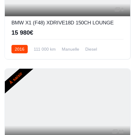
6
BMW X1 (F48) XDRIVE18D 150CH LOUNGE
15 980€
2016
111 000 km
Manuelle
Diesel
À saisir
12