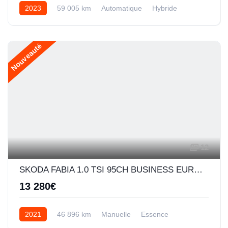
2023
59 005 km
Automatique
Hybride
Nouveauté
12
SKODA FABIA 1.0 TSI 95CH BUSINESS EURO6D-AP
13 280€
2021
46 896 km
Manuelle
Essence