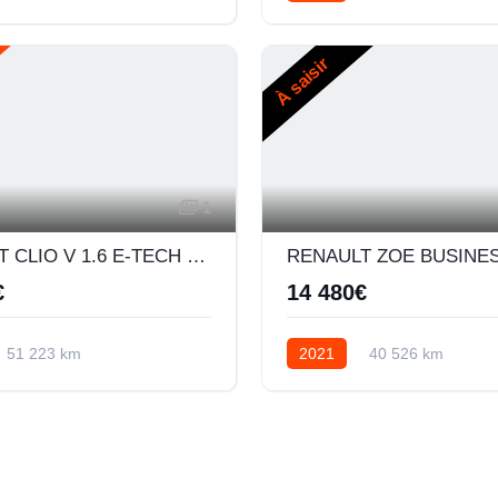
Diesel
À saisir
1
RENAULT CLIO V 1.6 E-TECH HYBRIDE 140CH BUSINESS -21N
€
14 480€
51 223 km
2021
40 526 km
e embray
Hybride
Automatique
Electrique