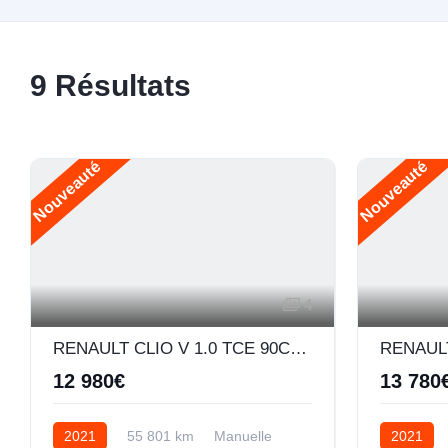
9
Résultats
Nouveauté
Nouveauté
4
RENAULT CLIO V 1.0 TCE 90CH BUSINESS -21
12 980€
13 780
2021
55 801 km
Manuelle
2021