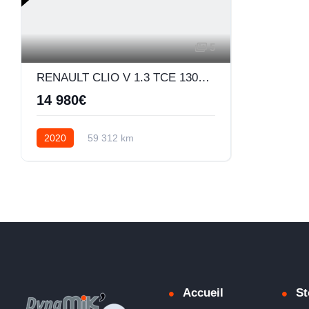
5
RENAULT CLIO V 1.3 TCE 130CH FAP INTENS EDC
14 980€
2020
59 312 km
Rob simple embray
Essence
Accueil
St