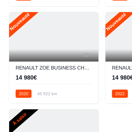
Essence
Diesel
Nouveauté
Nouveauté
2
RENAULT ZOE BUSINESS CHARGE NORMALE R110 ACHAT INTEGRAL - 20
14 980€
14 980
2020
45 922 km
2022
Automatique
Electrique
Rob simpl
À saisir