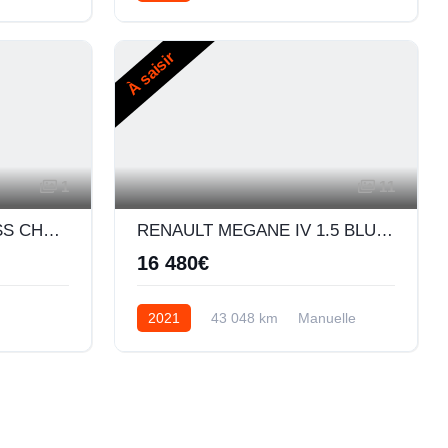
Automatique
Electrique
À saisir
1
11
RENAULT ZOE BUSINESS CHARGE NORMALE R110 ACHAT INTEGRAL - 20
RENAULT MEGANE IV 1.5 BLUE DCI 115CH BUSINESS -21N
16 480€
2021
43 048 km
Manuelle
Diesel