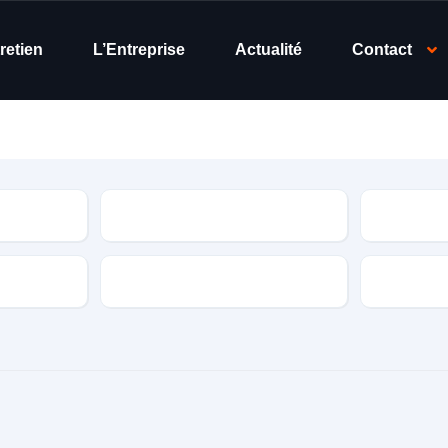
retien
L’Entreprise
Actualité
Contact
Modèle
Année
Puissance fiscale
Couleur e