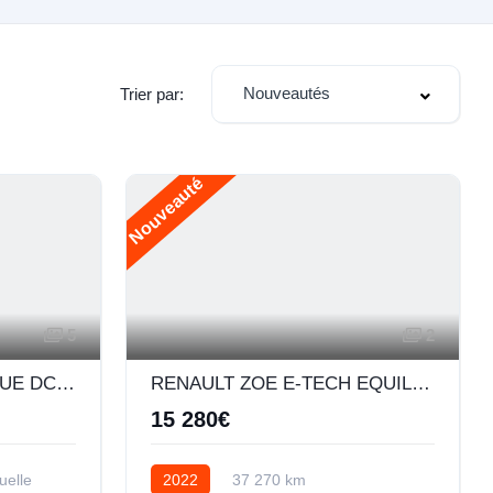
Nouveautés
Trier par:
Nouveauté
5
2
RENAULT CLIO V 1.5 BLUE DCI 100CH EVOLUTION
RENAULT ZOE E-TECH EQUILIBRE CHARGE NORMALE R110 ACHAT INTEGRAL - MY22
15 280€
elle
2022
37 270 km