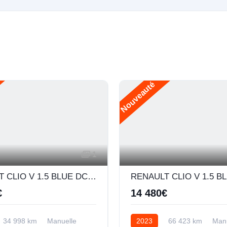
Nouveauté
1
RENAULT CLIO V 1.5 BLUE DCI 85CH BUSINESS
€
14 480€
34 998 km
Manuelle
2023
66 423 km
Manu