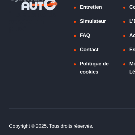
Entretien
C
"La qualité du
service en
Simulateur
L’
plus"
FAQ
Ac
Contact
Es
Politique de
Me
cookies
Lé
Copyright © 2025. Tous droits réservés.