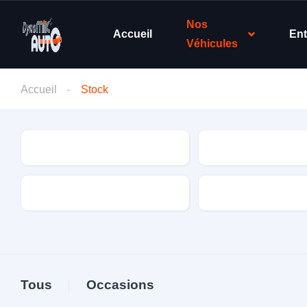
Nos
Accueil
Ent
Véhicules
Accueil
Stock
Type de véhicule
Marque
Boite de vitesse
Énergie
Tous
Occasions