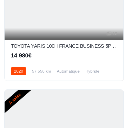
12
TOYOTA YARIS 100H FRANCE BUSINESS 5P MY19
14 980€
2020
57 558 km
Automatique
Hybride
À saisir