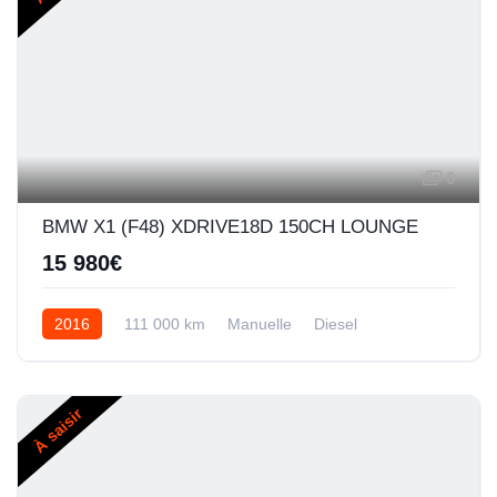
6
BMW X1 (F48) XDRIVE18D 150CH LOUNGE
15 980€
2016
111 000 km
Manuelle
Diesel
À saisir