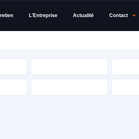
retien
L’Entreprise
Actualité
Contact
Modèle
Année
Puissance fiscale
Couleur e