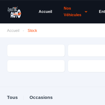
Nos
Accueil
Ent
Véhicules
Accueil
Stock
Type de véhicule
Marque
Boite de vitesse
Énergie
Tous
Occasions