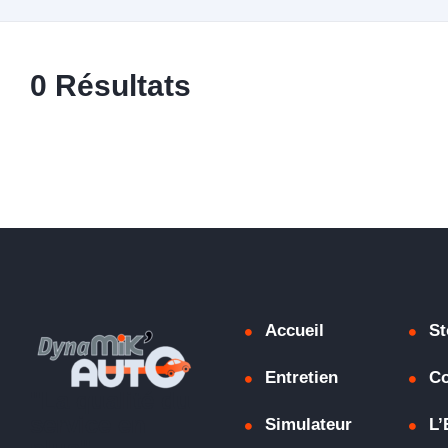
0
Résultats
Accueil
St
Entretien
C
"La qualité du
service en
Simulateur
L’