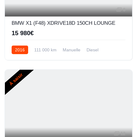
6
BMW X1 (F48) XDRIVE18D 150CH LOUNGE
15 980€
2016
111 000 km
Manuelle
Diesel
À saisir
12