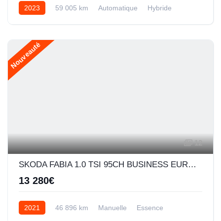
2023
59 005 km
Automatique
Hybride
Nouveauté
12
SKODA FABIA 1.0 TSI 95CH BUSINESS EURO6D-AP
13 280€
2021
46 896 km
Manuelle
Essence