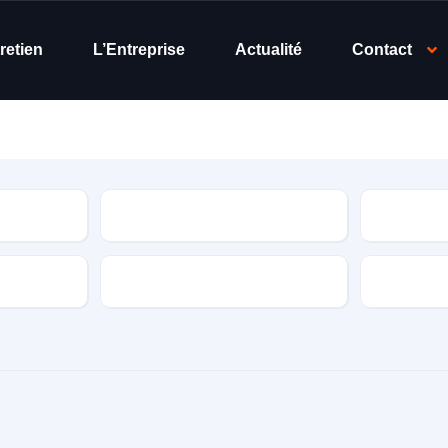
retien
L’Entreprise
Actualité
Contact
Modèle
Année
Puissance fiscale
Couleur e