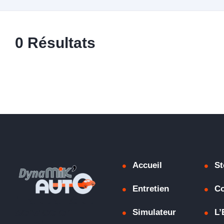
0
Résultats
Accueil
St
Entretien
C
"La qualité du
service en
Simulateur
L’