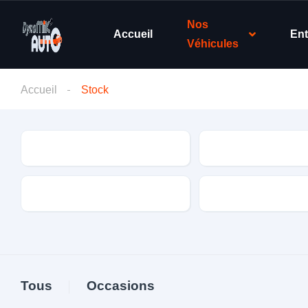
Nos
Accueil
Ent
Véhicules
Accueil
Stock
Type de véhicule
Marque
Boite de vitesse
Énergie
Tous
Occasions