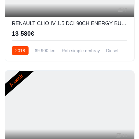
7
RENAULT CLIO IV 1.5 DCI 90CH ENERGY BUSINESS EDC 5P
13 580€
2018
69 900 km
Rob simple embray
Diesel
À saisir
11