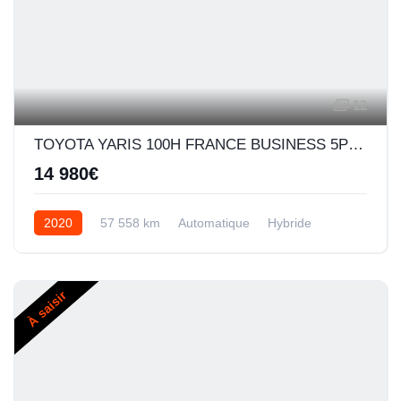
12
TOYOTA YARIS 100H FRANCE BUSINESS 5P MY19
14 980€
2020
57 558 km
Automatique
Hybride
À saisir