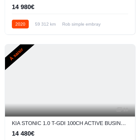
14 980€
2020
59 312 km
Rob simple embray
Essence
À saisir
10
KIA STONIC 1.0 T-GDI 100CH ACTIVE BUSINESS
14 480€