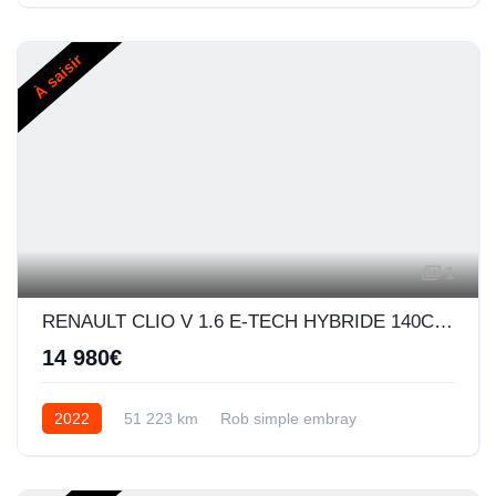
À saisir
1
RENAULT CLIO V 1.6 E-TECH HYBRIDE 140CH BUSINESS -21N
14 980€
2022
51 223 km
Rob simple embray
Hybride