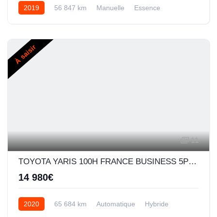
2019
56 847 km
Manuelle
Essence
À saisir
11
TOYOTA YARIS 100H FRANCE BUSINESS 5P MY19
14 980€
2020
65 684 km
Automatique
Hybride