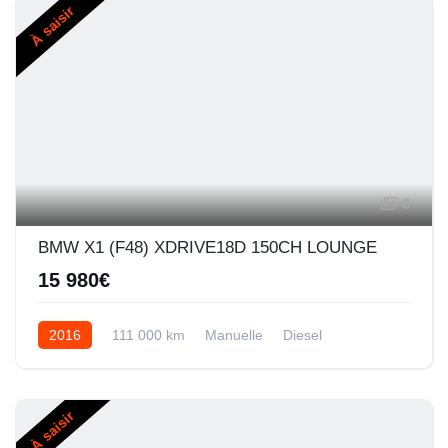
À saisir
6
BMW X1 (F48) XDRIVE18D 150CH LOUNGE
15 980€
2016
111 000 km
Manuelle
Diesel
À saisir