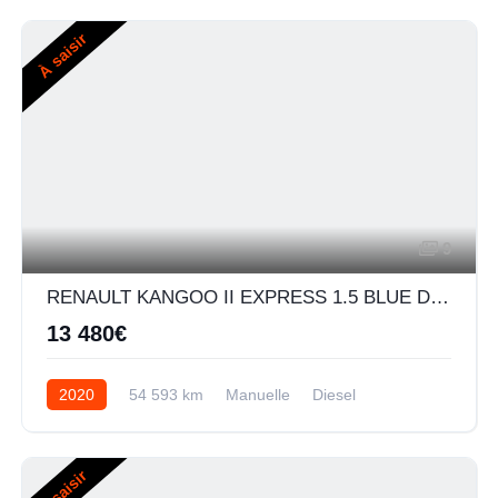
À saisir
9
RENAULT KANGOO II EXPRESS 1.5 BLUE DCI 80CH EXTRA R-LINK 5CV
13 480€
2020
54 593 km
Manuelle
Diesel
À saisir