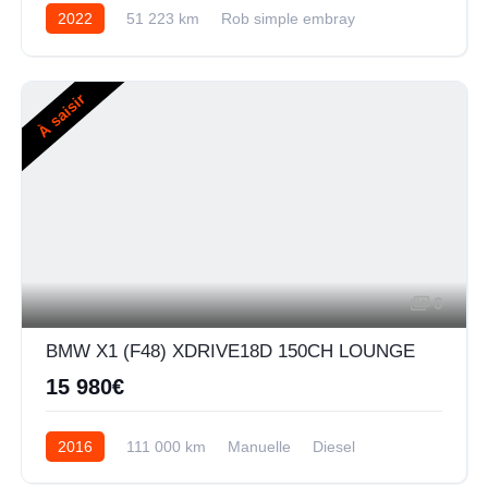
2022
51 223 km
Rob simple embray
Hybride
À saisir
6
BMW X1 (F48) XDRIVE18D 150CH LOUNGE
15 980€
2016
111 000 km
Manuelle
Diesel