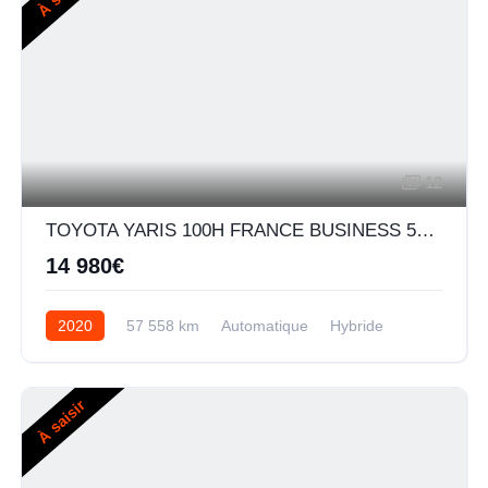
12
TOYOTA YARIS 100H FRANCE BUSINESS 5P MY19
14 980€
2020
57 558 km
Automatique
Hybride
À saisir