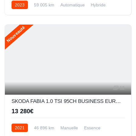
2023
59 005 km
Automatique
Hybride
Nouveauté
12
SKODA FABIA 1.0 TSI 95CH BUSINESS EURO6D-AP
13 280€
2021
46 896 km
Manuelle
Essence