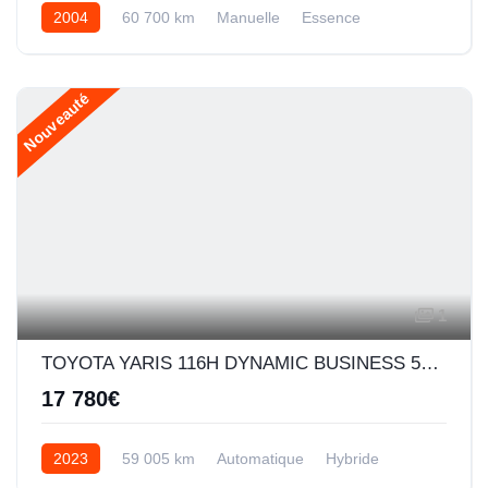
2004
60 700 km
Manuelle
Essence
Nouveauté
1
TOYOTA YARIS 116H DYNAMIC BUSINESS 5P + PROGRAMME BEYOND ZERO ACADEMY MY22
17 780€
2023
59 005 km
Automatique
Hybride