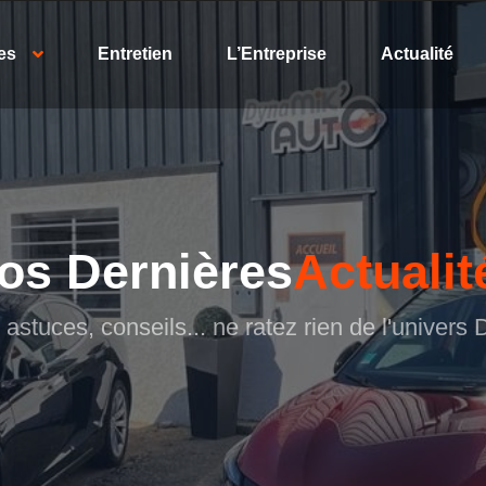
es
Entretien
L’Entreprise
Actualité
os Dernières
Actualit
astuces, conseils... ne ratez rien de l'univers