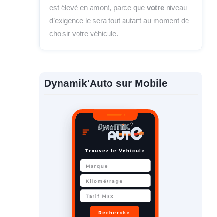
est élevé en amont, parce que
votre
niveau
d’exigence le sera tout autant au moment de
choisir votre véhicule.
Dynamik'Auto sur Mobile