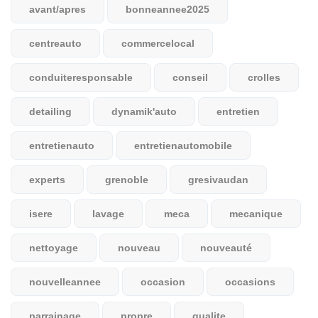
avant/apres
bonneannee2025
centreauto
commercelocal
conduiteresponsable
conseil
crolles
detailing
dynamik'auto
entretien
entretienauto
entretienautomobile
experts
grenoble
gresivaudan
isere
lavage
meca
mecanique
nettoyage
nouveau
nouveauté
nouvelleannee
occasion
occasions
parrainage
propre
qualite