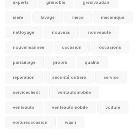
experts
grenoble
gresivaudan
isere
lavage
meca
mecanique
nettoyage
nouveau
nouveauté
nouvelleannee
occasion
occasions
parrainage
propre
qualite
reparation
securitéroutiere
service
serviceclient
ventautomobile
venteauto
venteautomobile
voiture
voitureoccasion
wash