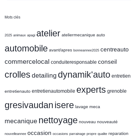
Mots clés
atelier
ateliermecanique
auto
2025
animaux
apagi
automobile
centreauto
avant/apres
bonneannee2025
commercelocal
conseil
conduiteresponsable
crolles
dynamik'auto
detailing
entretien
experts
entretienautomobile
grenoble
entretienauto
gresivaudan
isere
lavage
meca
nettoyage
mecanique
nouveau
nouveauté
occasion
reparation
nouvelleannee
occasions
parrainage
propre
qualite