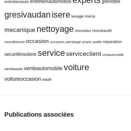
experts
entretienautomobile
grenoble
entretienauto
gresivaudan
isere
lavage
meca
nettoyage
mecanique
nouveau
nouveauté
occasion
reparation
nouvelleannee
occasions
parrainage
propre
qualite
service
serviceclient
securitéroutiere
ventautomobile
voiture
venteautomobile
venteauto
voitureoccasion
wash
Publications associées